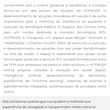
Juntamente com o ensino, pesquisa e assistência, a inovação
tornou-se um dos pilares de atuação do HCFMUSP. O
desenvolvimento de soluções inovadoras em saúde é de suma
importância para a melhoria da assistência ao paciente e
evolução da tecnologia médica. O Hospital das Clínicas conta
com um núcleo dedicado à inovação tecnológica (NTI-
HCFMUSP) e, inaugurou um espaço para abrigar “
startups
” e
“
healthtechs
”, o Distrito InovaHC. Além de estimular a cocriação
e desenvolvimento de soluções com real poder transformador
na área de saúde, o espaço é responsável por validar novas
tecnologias, produtos e serviços. Em acordos firmados por meio
da FFM com empresas nacionais e internacionais, o HCFMUSP
realiza projetos voltados à inovação em saúde digital,
inteligência artificial, desenvolvimento de aplicativos,
plataformas de “
machine learning
”, sistemas de exames e
agendamentos integrados, automatização de processos, entre
outros.
Nós utilizamos cookies que nos ajudam a melhorar sua
Conheça os projetos em inovação desenvolvidos a partir desses
experiência de navegação e nos permitem medir como os
acordos,
clique aqui
.