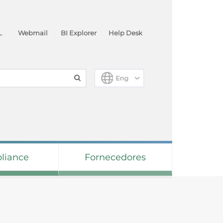
L
Webmail
BI Explorer
Help Desk
liance
Fornecedores