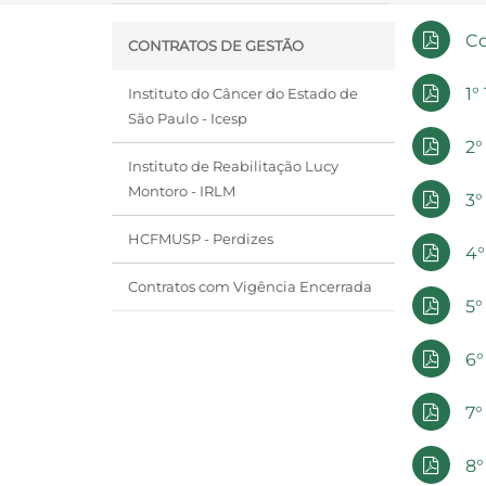
Co
CONTRATOS DE GESTÃO
1°
Instituto do Câncer do Estado de
São Paulo - Icesp
2°
Instituto de Reabilitação Lucy
Montoro - IRLM
3°
HCFMUSP - Perdizes
4°
Contratos com Vigência Encerrada
5°
6°
7°
8°