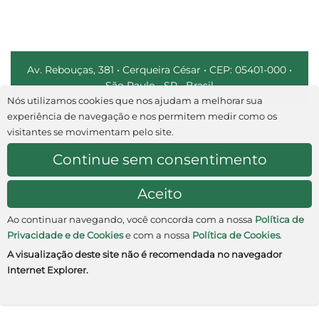
Av. Rebouças, 381 • Cerqueira César • CEP: 05401-000 •
São Paulo • SP • Brasil
Nós utilizamos cookies que nos ajudam a melhorar sua
experiência de navegação e nos permitem medir como os
Produzido por DNAnet • Todos os direitos reservados desde 2022
© FFM • Acessibilidade
visitantes se movimentam pelo site.
Continue sem consentimento
Aceito
Ao continuar navegando, você concorda com a nossa
Política de
Privacidade e de Cookies
e com a nossa
Política de Cookies
.
A visualização deste site não é recomendada no navegador
Internet Explorer.