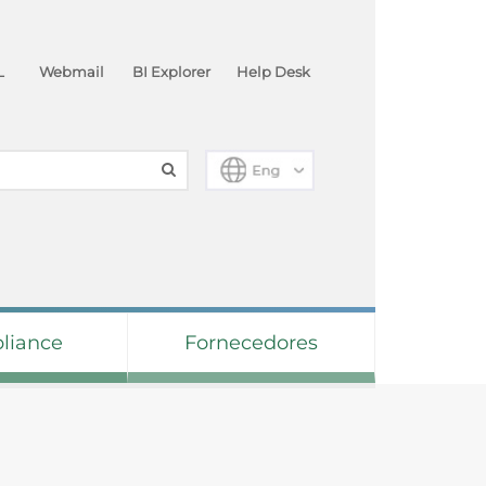
L
Webmail
BI Explorer
Help Desk
liance
Fornecedores